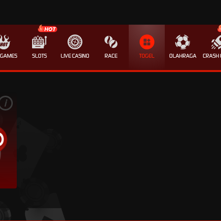
 GAMES
SLOTS
LIVE CASINO
RACE
TOGEL
OLAHRAGA
CRASH
i