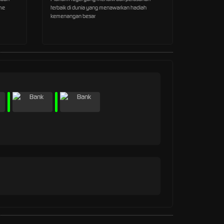
ame
terbaik di dunia yang menawarkan hadiah
kemenangan besar