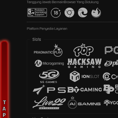
Tanggung Jawab Bermain
Browser Yang Didukung
Platform Penyedia Layanan
Slots