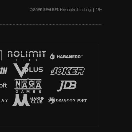
©2026 REALBET. Hak cipta dilindungi | 18+