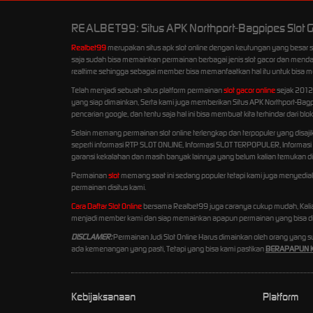
REALBET99: Situs APK Northport-Bagpipes Slot G
Realbet99
merupakan situs apk slot online dengan keutungan yang besar
saja sudah bisa memainkan permainan berbagai jenis slot gacor dan mendap
realtime sehingga sebagai member bisa memanfaatkan hal itu untuk bisa mem
Telah menjadi sebuah situs platform permainan
slot gacor online
sejak 2012 
yang siap dimainkan, Serta kami juga memberikan Situs APK Northport-B
pencarian google, dan tentu saja hal ini bisa membuat kita terhindar dari b
Selain memang permainan slot online terlengkap dan terpopuler yang disaji
seperti informasi RTP SLOT ONLINE, Informasi SLOT TERPOPULER, Informasi S
garansi kekalahan dan masih banyak lainnya yang belum kalian temukan disi
Permainan
slot
memang saat ini sedang populer tetapi kami juga menyediakan
permainan disitus kami.
Cara Daftar Slot Online
bersama Realbet99 juga caranya cukup mudah, Kalian h
menjadi member kami dan siap memainkan apapun permainan yang bisa dima
DISCLAMER:
Permainan Judi Slot Online Harus dimainkan oleh orang yang
ada kemenangan yang pasti, Tetapi yang bisa kami pastikan
BERAPAPUN K
Kebijaksanaan
Platform