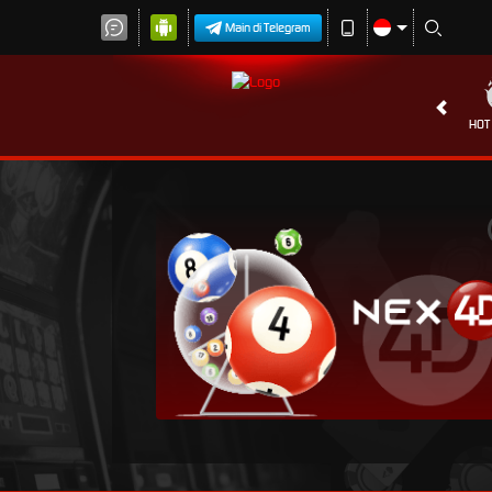
Main di Telegram
HOT