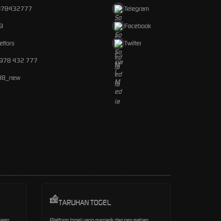
978432777
Telegram
9
Facebook
ettors
Twitter
 978 432 777
s88_new
TARUHAN TOGEL
haan
Platform togel yang menarik dari perusahan