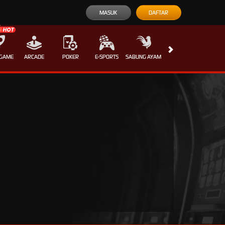
MASUK
DAFTAR
 GAME
ARCADE
POKER
E-SPORTS
SABUNG AYAM
PROMOSI