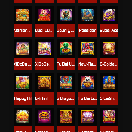
Mahjong Hit 2+
DuoFuDuoCai
Bounty Loki
Poseidon
Super Ace
XiBoBa Hit
XiBoBa Hit2
Fu Dai Lian Lian-Dragon
New-Fishing Hunter
G-GoldenDrum
Happy Hit
G-InfiniteTreasure
5 Dragons(H5)
Fu Dai Lian Lian-Panda
5 CaiShen(H5)