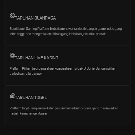
TARUHAN OLAHRAGA
Sportsbook Gaming Platform Terbaik menawarkan lebih banyak game, odds yang
lebih tinggi, dan menyediakan pilihan yang lebih banyak untuk pemain.
TARUHAN LIVE KASINO
Platform Pilihan bagi perusahaan-perusahaan terbaik di dunia, dengan pilihan
variasi game terbanyak
TARUHAN TOGEL
Platform togel yang menarik dari perusahan terbaik di dunia yang menawarkan
hadiah kemenangan besar