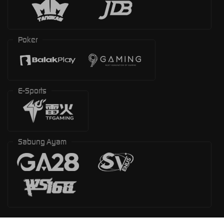
Poker
E-Sports
Sabung Ayam