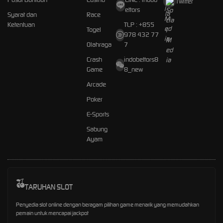
Twitter
ettors
Syarat dan
Race
Ketentuan
TLP : +855
Togel
978 432 77
Olahraga
7
Crash
indobettors8
Game
8_new
Arcade
Poker
E-Sports
Sabung
Ayam
TARUHAN SLOT
Penyedia slot online dengan beragam pilihan game menarik yang memudahkan
pemain untuk mencapai jackpot