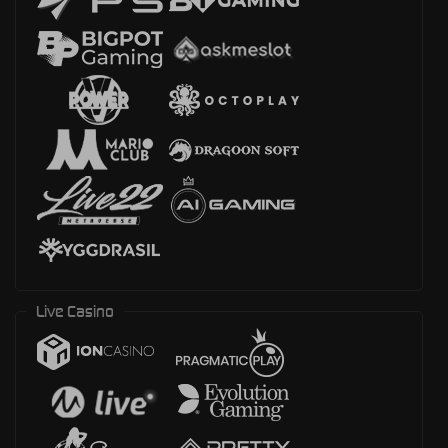
Live Casino