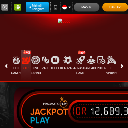
Main di
MASUK
DAFTAR
Telegram
HOT
SLOTS
LIVE
RACE
TOGEL
OLAHRAGA
CRASH
ARCADE
POKER
E-
SABUN
GAMES
CASINO
GAME
SPORTS
AYAM
IDR
12,689,
JACKPOT
PLAY