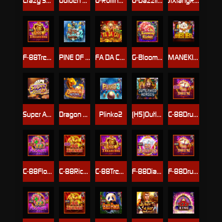
Crazy Sheep
Golden 777(H5)
G-RollingRiches
G-DazzlingDiamond
JiXiangRuYi(H5)
F-88Treasures(H5)
PINE OF PLINKO 2
FA DA CAI(H5)
G-BloomingRiches
MANEKI NEKO(H5)
Super Ace2+
Dragon Arena
Plinko2
(H5)Outlawed Heroes
C-88Drum(H5)
C-88Flower(H5)
C-88Riches(H5)
C-88Treasures(H5)
F-88Diamond(H5)
F-88Drum(H5)